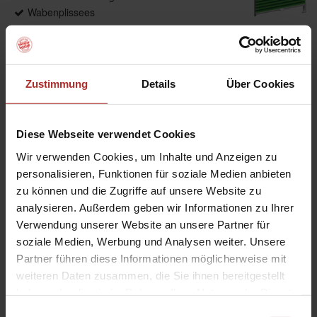
Wabenplissees
Produktdetails
Zustimmung
Details
Über Cookies
max. Breite: 2300 mm
max. Höhe: 4000 mm
Diese Webseite verwendet Cookies
max. Fläche: 6,00 m²
Wir verwenden Cookies, um Inhalte und Anzeigen zu
Bedienung: Kette, Schnur, Griff, Griffleiste,
personalisieren, Funktionen für soziale Medien anbieten
Elektroantrieb
zu können und die Zugriffe auf unsere Website zu
Führung: Optional, seitlich mit Seil
analysieren. Außerdem geben wir Informationen zu Ihrer
Anwendungsbereiche: Für Fenster, Dachfenster,
Verwendung unserer Website an unsere Partner für
Türen, Bildschirmarbeitsplätze
Montage: An Wand, Decken und in der
soziale Medien, Werbung und Analysen weiter. Unsere
Glasleiste sowie über Klemmträger. Auch als mit
Partner führen diese Informationen möglicherweise mit
Klebeleiste direkt auf die Glasscheibe verfügbar.
weiteren Daten zusammen, die Sie ihnen bereitgestellt
haben oder die sie im Rahmen Ihrer Nutzung der Dienste
gesammelt haben.
Einwilligungsauswahl