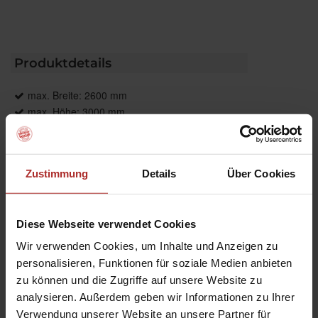
Produktdetails
max. Breite: 2600 mm
max. Höhe: 3000 mm
max. Fläche: 7,5 m²
Bedienung: Kette, Elektroantrieb
Führung: Optional, seitlich mit Stahlseil
Zustimmung
Details
Über Cookies
Anwendungsbereiche: Für Fenster, Türen,
Bildschirmarbeitsplätze
Montage: An Wand und Decken sowie über
Diese Webseite verwendet Cookies
Klemmträger
Wir verwenden Cookies, um Inhalte und Anzeigen zu
personalisieren, Funktionen für soziale Medien anbieten
zu können und die Zugriffe auf unsere Website zu
Produktbeschreibung
analysieren. Außerdem geben wir Informationen zu Ihrer
Verwendung unserer Website an unsere Partner für