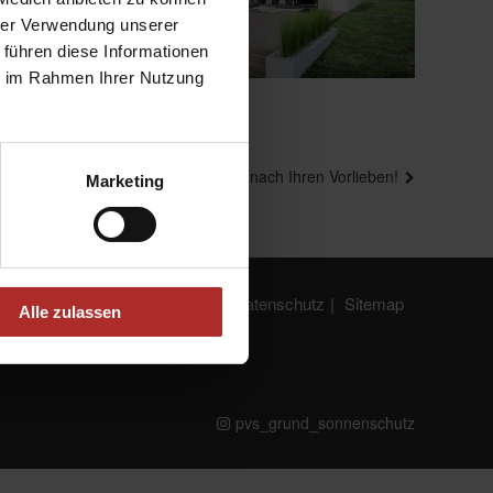
hrer Verwendung unserer
 führen diese Informationen
ie im Rahmen Ihrer Nutzung
Nächster
Ein Raumklima ganz nach Ihren Vorlieben!
Marketing
Beitrag
Impressum
Datenschutz
Sitemap
Alle zulassen
Instagram
pvs_grund_sonnenschutz