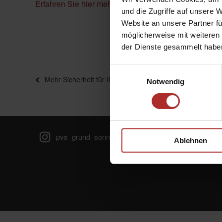
Erfahren Sie hier mehr über unsere Fenster-Markisen
und die Zugriffe auf unsere 
Website an unsere Partner fü
möglicherweise mit weiteren
der Dienste gesammelt habe
Einwilligungsauswahl
Beitragsnavigation
Vorheriger
Mehr Sicherheit für Ihr Zuhause?
Notwendig
Beitrag
Ablehnen