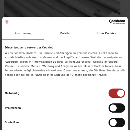
Zustimmung
Details
Über Cookies
Diese Webseite verwendet Cookies
Abdunkelungslamellen
Wir verwenden Cookies, um Inhalte und Anzeigen zu personalisieren, Funktionen für
Perfekter Lamellenschluss dank der speziellen
soziale Medien anbieten zu können und die Zugriffe auf unsere Website zu analysieren.
Außerdem geben wir Informationen zu Ihrer Verwendung unserer Website an unsere
Lamellengeometrie – wenn es besonders dunkel sein soll
Partner für soziale Medien, Werbung und Analysen weiter. Unsere Partner führen diese
Informationen möglicherweise mit weiteren Daten zusammen, die Sie ihnen bereitgestellt
Zetra Lamelle 80 Z - Gerades Lamellendesign mit
haben oder die sie im Rahmen Ihrer Nutzung der Dienste gesammelt haben.
verbesserter Abdunkelung (passt optisch perfekt zum
neuen A 37 Rollladen-Profil in glatter Ausführung)
Einwilligungsauswahl
Lamellenbreiten: 80 (Zetra), 73 und 90/93 mm
Notwendig
Schienengeführt, seilgeführt
Präferenzen
Statistiken