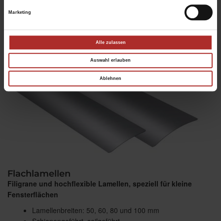
Marketing
Alle zulassen
Auswahl erlauben
Ablehnen
Flachlamellen
Filigrane und hochflexible Lamellen, speziell für kleine
Fensterflächen
Lamellenbreiten: 50, 60, 80 und 100 mm
Schienengeführt, seilgeführt