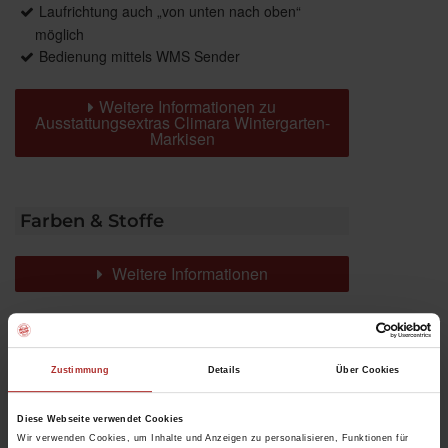
Laufrichtung auch „von unten nach oben“
möglich
Bedienung mittels WMS Sender
Weitere Informationen zu
Ausstattungsextras Climara Wintergarten-
Markisen
Farben & Stoffe
Weitere Informationen
Das könnte Sie auch interessieren
Zustimmung
Details
Über Cookies
Diese Webseite verwendet Cookies
Wir verwenden Cookies, um Inhalte und Anzeigen zu personalisieren, Funktionen für